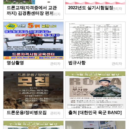
드론교재(자격증에서 교관
2022년도 실기시험일정
관리자
까지) 김경환센터장 편저
관리자
영상촬영
법규사항
관리자
관리자
드론운용/정비병모집
출처 [대한민국 육군 BAND]
관리자
관리자