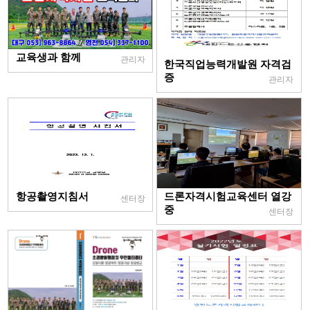
교육생과 함께
관리자
한국직업능력개발원 자격검
증
관리자
항공촬영지침서
드론자격시험교육센터 열강
센터장
중
센터장