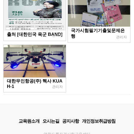
국가시험필기기출및문제은
출처 [대한민국 육군 BAND]
관리자
행
관리자
대한무인항공(주) 헥사 KUA
H-1
관리자
교육원소개
오시는길
공지사항
개인정보취급방침