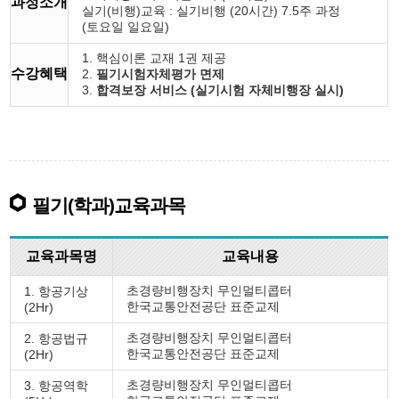
과정소개
실기(비행)교육 : 실기비행 (20시간) 7.5주 과정
(토요일 일요일)
1. 핵심이론 교재 1권 제공
수강혜택
2.
필기시험자체평가 면제
3.
합격보장 서비스 (실기시험 자체비행장 실시)
필기(학과)교육과목
교육과목명
교육내용
초경량비행장치 무인멀티콥터
1. 항공기상
한국교통안전공단 표준교제
(2Hr)
초경량비행장치 무인멀티콥터
2. 항공법규
한국교통안전공단 표준교제
(2Hr)
초경량비행장치 무인멀티콥터
3. 항공역학