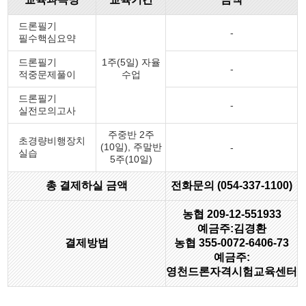
드론필기
-
필수핵심요약
드론필기
1주(5일) 자율
-
적중문제풀이
수업
드론필기
-
실전모의고사
주중반 2주
초경량비행장치
(10일), 주말반
-
실습
5주(10일)
총 결제하실 금액
전화문의 (054-337-1100)
농협 209-12-551933
예금주:김경환
결제방법
농협 355-0072-6406-73
예금주:
영천드론자격시험교육센터