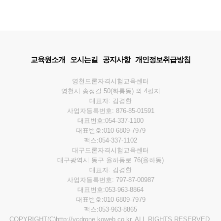
교육원소개
오시는길
공지사항
개인정보취급방침
영천드론자격시험교육센터
영천시 송정길 50(화룡동) 외 4필지
대표자: 김경환
사업자등록번호: 876-85-01591
대표번호:054-337-1100
대표번호:010-6809-7979
팩스:054-337-1102
대구드론자격시험교육센터
대구광역시 동구 율하동로 76(율하동)
대표자: 김경환
사업자등록번호: 797-87-00987
대표번호:053-963-8864
대표번호:010-6809-7979
팩스:053-963-8865
COPYRIGHT(C)http://ycdrone.koweb.co.kr. ALL RIGHTS RESERVED.