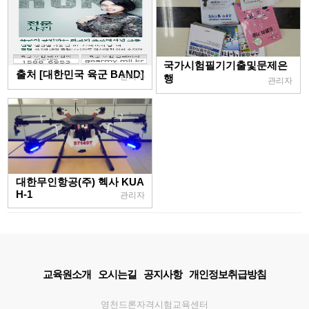
국가시험필기기출및문제은
출처 [대한민국 육군 BAND]
관리자
행
관리자
대한무인항공(주) 헥사 KUA
H-1
관리자
교육원소개
오시는길
공지사항
개인정보취급방침
영천드론자격시험교육센터