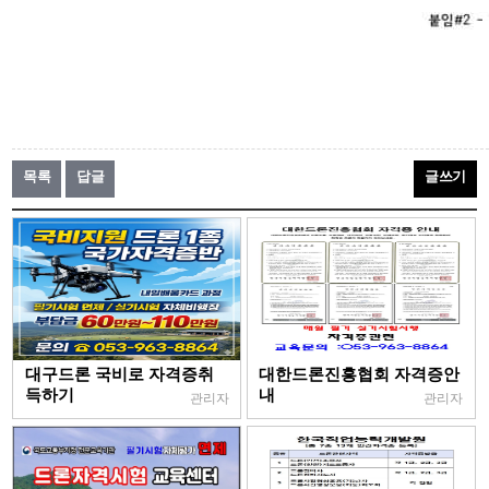
목록
답글
글쓰기
대구드론 국비로 자격증취
대한드론진흥협회 자격증안
득하기
내
관리자
관리자