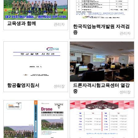
교육생과 함께
관리자
한국직업능력개발원 자격검
증
관리자
항공촬영지침서
드론자격시험교육센터 열강
센터장
중
센터장