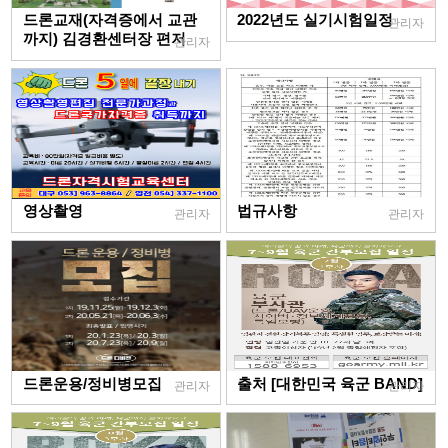
드론교재(자격증에서 교관
2022년도 실기시험일정
관리자
까지) 김경환센터장 편저
관리자
영상촬영
법규사항
관리자
관리자
드론운용/정비병모집
출처 [대한민국 육군 BAND]
관리자
관리자